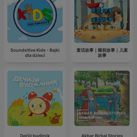
Soundsitive Kids - Bajki
童话故事｜睡前故事｜儿童
dla dzieci
故事
Dečiji budilnik
Akbar Birbal Stories