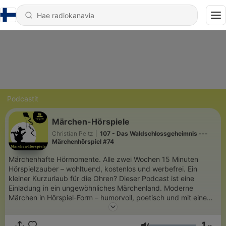
Podcastit
Märchen-Hörspiele
Christian Peitz
|
107 - Das Waldschlossgeheimnis ---
Märchenhörspiel #74
Märchenhafte Hörmomente. Alle zwei Wochen 15 Minuten
Hörspielzauber – wohltuend, kostenlos und werbefrei. Ein
kleiner Kurzurlaub für die Ohren? Dieser Podcast ist eine
Einladung in ein ungewöhnliches Märchenland. Moderne
Märchen in Hörspiel-Form – humorvoll, poetisch und mit einem
feinen Blick auf die großen und kleinen Fragen. Für
Erwachsene mit Sinn für Fantasie und Kinder, die gut zuhören
1