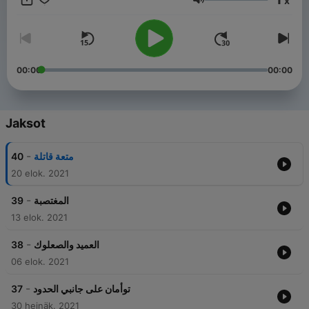
x
Äänenvoimakkuus
00:00
00:00
Jaksot
-
40
متعة قاتلة
20 elok. 2021
-
39
المغتصبة
13 elok. 2021
-
38
العميد والصعلوك
06 elok. 2021
-
37
توأمان على جانبي الحدود
30 heinäk. 2021