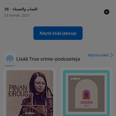
-
36
النصاب والحسناء
23 heinäk. 2021
Näytä lisää jaksoja
Näytä kaikki
Lisää True crime-podcasteja