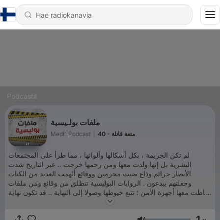
Podcastit
ملفات بولـيسية
Medi1 Podcast
|
40 - متعة قاتلة
لم تكن الجريمة ، بكل أشكالها وألوانها ، مما طرأ على المجتمعات
البشرية بل إنها ولدت معها ومن رحمها خرجت .. عبر التاريخ شدت
الأنظار جرائم وذاع صيت مجرمين ووقائع ألهمت العديد من الكتاب
وجعلتهم يبدعون . الروايات البوليسية تنطلق من وقائع ومن ملفات
تعاطت معها أجهزة الأمن ؛ تتبع خيوطها وصولا إلى النهاية .. قد تكون نهاية
أمام القضاء يفصل فيها أو هي نهاية حياة ..
1