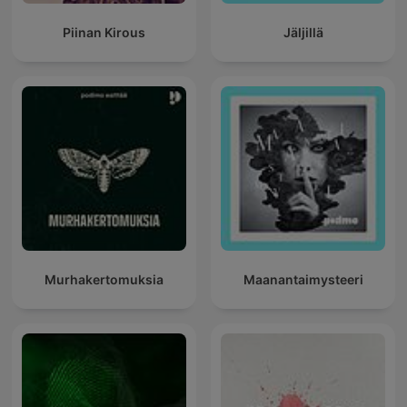
Piinan Kirous
Jäljillä
Murhakertomuksia
Maanantaimysteeri