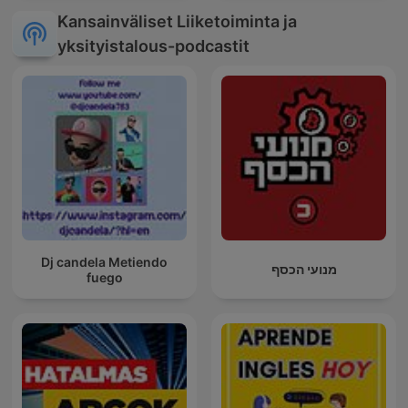
Kansainväliset Liiketoiminta ja
yksityistalous-podcastit
Dj candela Metiendo
מנועי הכסף
fuego