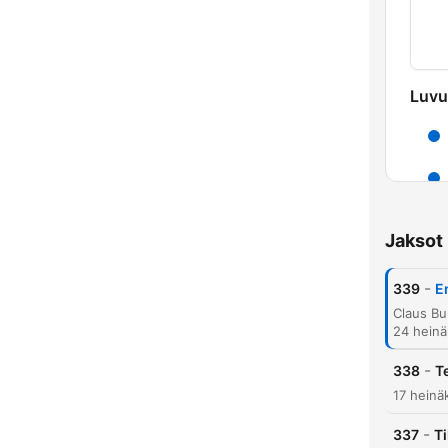
Luvu
Jaksot
-
339
E
24 heinä
-
338
T
K
17 heinä
Koho
-
337
T