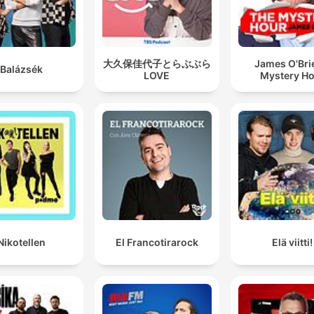
finde et så stort anlæg.
Hvad laver du her i farfars bunker?
大久保佳代子とらぶぶら
James O'Bri
Balázsék
LOVE
Mystery H
00:41:52 · De konfronterer Emil, som sidder uventet i det
underjordiske anlæg.
Nikotellen
El Francotirarock
Elä viitti!