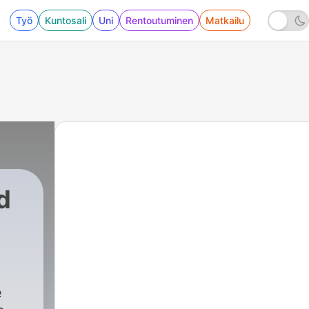
Työ
Kuntosali
Uni
Rentoutuminen
Matkailu
d
e