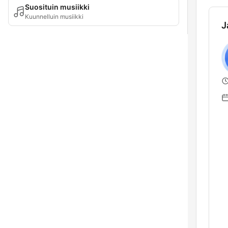
Suosituin musiikki
Kuunnelluin musiikki
J