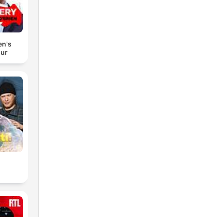
en's
our