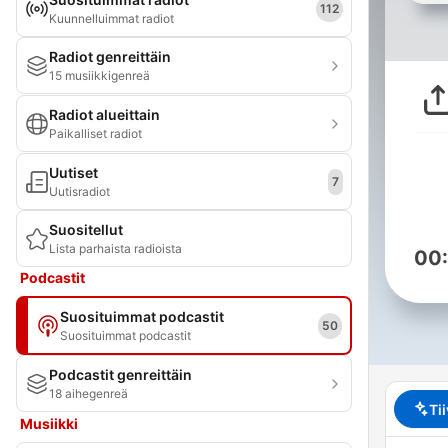
112
Kuunnelluimmat radiot
Radiot genreittäin
15 musiikkigenreä
Radiot alueittain
Paikalliset radiot
Uutiset
7
Uutisradiot
Suositellut
Lista parhaista radioista
00
Podcastit
Suosituimmat podcastit
50
Suosituimmat podcastit
Podcastit genreittäin
18 aihegenreä
Ti
Musiikki