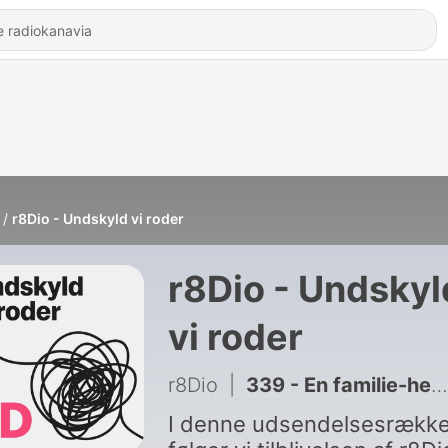
r8Dio - Undskyld vi roder
r8Dio - Undskyl
vi roder
r8Dio
|
339 - En familie-hemmelighed
I denne udsendelsesrækk