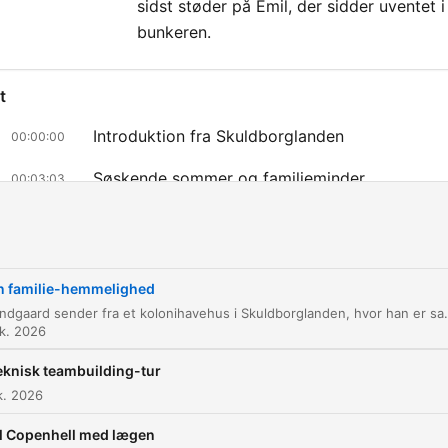
sidst støder på Emil, der sidder uventet i
bunkeren.
t
Introduktion fra Skuldborglanden
00:00:00
Søskende sommer og familieminder
00:03:03
Husets arkitektur og udvidelser
00:13:30
Fundet af lemmen
00:33:23
n familie-hemmelighed
Opdagelsen af det underjordiske rum
00:34:20
Claus Bundgaard sender fra et kolonihavehus i Skuldborglanden, hvor han er samlet med sine søskende til en sommerbegivenhed. Samtalen spænder fra familiens historie og husets arkitektur til en gåtur gennem haven, hv
k. 2026
Mødet med Emil i bunkeren
00:40:11
eknisk teambuilding-tur
likkaa lukua siirtyäksesi suoraan kyseiseen kohtaan
k. 2026
kohdat
il Copenhell med lægen