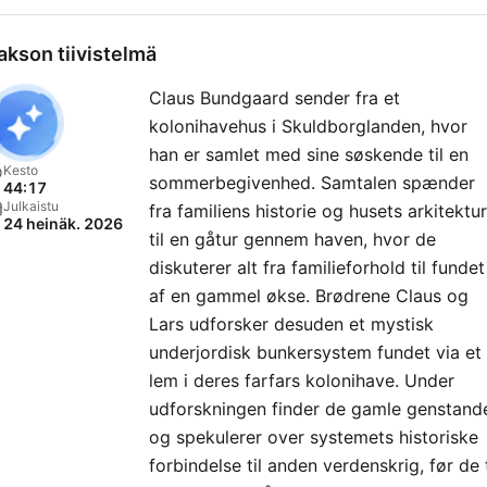
akson tiivistelmä
Claus Bundgaard sender fra et
kolonihavehus i Skuldborglanden, hvor
han er samlet med sine søskende til en
Kesto
sommerbegivenhed. Samtalen spænder
44:17
Julkaistu
fra familiens historie og husets arkitektur
24 heinäk. 2026
til en gåtur gennem haven, hvor de
diskuterer alt fra familieforhold til fundet
af en gammel økse. Brødrene Claus og
Lars udforsker desuden et mystisk
underjordisk bunkersystem fundet via et
lem i deres farfars kolonihave. Under
udforskningen finder de gamle genstand
og spekulerer over systemets historiske
forbindelse til anden verdenskrig, før de t