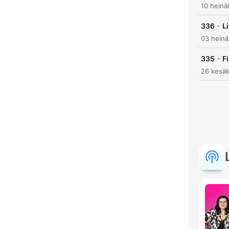
10 heinä
-
336
L
03 heinä
-
335
F
26 kesäk