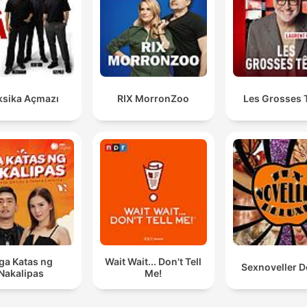
sika Açmazı
RIX MorronZoo
Les Grosses 
a Katas ng
Wait Wait... Don't Tell
Sexnoveller D
Nakalipas
Me!