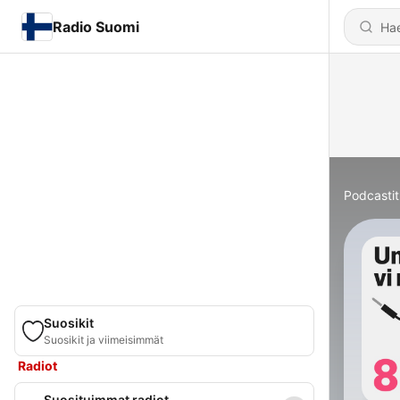
Radio Suomi
Podcastit
Suosikit
Suosikit ja viimeisimmät
Radiot
Suosituimmat radiot