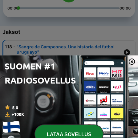
00:00
00:00
Jaksot
-
118
"Sangre de Campeones. Una historia del fútbol
uruguayo"
27 lokak. 2022
-
117
Dr. Walter Dresel: "La salud cardiovascular"
26 lokak. 2022
-
116
Medicina Ayurvédica
26 lokak. 2022
-
115
Dani Zetta: Puré de papa
26 lokak. 2022
-
114
Daniel Bonelli: Inmayores
LATAA SOVELLUS
25 lokak. 2022