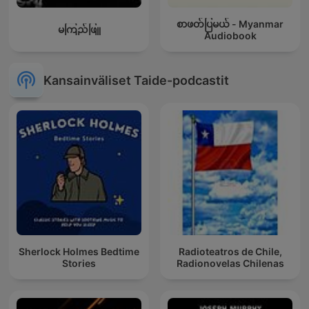
စာဖတ်ပြမယ် - Myanmar
မကြည်ဖြူ
Audiobook
Kansainväliset Taide-podcastit
Sherlock Holmes Bedtime
Radioteatros de Chile,
Stories
Radionovelas Chilenas