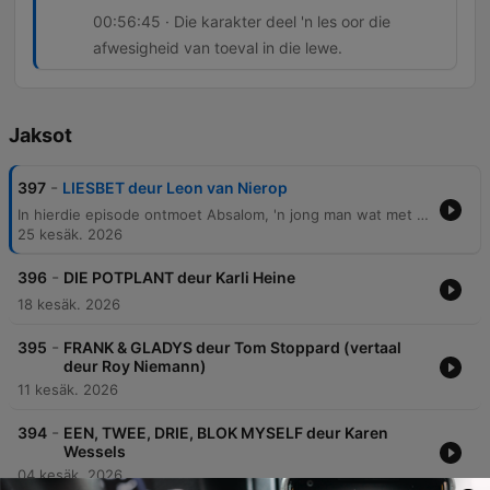
00:56:45 · Die karakter deel 'n les oor die
afwesigheid van toeval in die lewe.
Jaksot
-
397
LIESBET deur Leon van Nierop
In hierdie episode ontmoet Absalom, 'n jong man wat met disleksie sukkel, 'n ouer man wat stoomlokomotiewe herstel. Deur die motivering van sy liefde vir Veronica te gebruik, probeer die ouer man hom aanmoedig om sy leerprobleme te oorkom terwyl hulle die pyn van die verlede en die krag van passie verken. Die verhaal volg Absalom en Giel Jan terwyl hulle 'n ou stasie besoek en die herstel van die stasie bespreek. Die gesprek beweeg tussen die skoonheid van die lewe, die herinneringe aan verlore geliefdes soos Elisabeth, en die besef dat niks in die lewe bloot toeval is nie.
25 kesäk. 2026
-
396
DIE POTPLANT deur Karli Heine
18 kesäk. 2026
-
395
FRANK & GLADYS deur Tom Stoppard (vertaal
deur Roy Niemann)
11 kesäk. 2026
-
394
EEN, TWEE, DRIE, BLOK MYSELF deur Karen
Wessels
04 kesäk. 2026