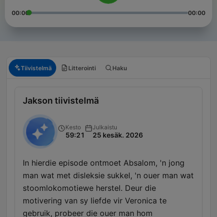
00:00
00:00
Tiivistelmä
Litterointi
Haku
Jakson tiivistelmä
Kesto
Julkaistu
59:21
25 kesäk. 2026
In hierdie episode ontmoet Absalom, 'n jong
man wat met disleksie sukkel, 'n ouer man wat
stoomlokomotiewe herstel. Deur die
motivering van sy liefde vir Veronica te
gebruik, probeer die ouer man hom