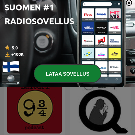
-
393
HARTSAKE deur Joe Kleinhans
28 toukokuu 2026
Näytä lisää jaksoja
Näytä kaikki
Lisää Taide-podcasteja
LATAA SOVELLUS