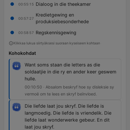
Dialoog in die theekamer
00:55:15
Kredietgewing en
00:57:27
produksiebesonderhede
Regskennisgewing
00:58:57
Klikkaa lukua siirtyäksesi suoraan kyseiseen kohtaan
Kohokohdat
Want soms staan die letters as die
soldaatjie in die ry en ander keer geswem
hulle.
00:10:50 · Absalom beskryf hoe sy disleksie sy
vermoë om te lees en skryf beïnvloed.
Die liefde laat jou skryf. Die liefde is
langmoedig. Die liefde is vriendelik. Die
liefde laat wonderwerke gebeur. En dit
laat jou skryf.