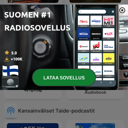
Persian night story
قصص الأنبياء
LATAA SOVELLUS
စာဖတ်ပြမယ် - Myanmar
မကြည်ဖြူ
Audiobook
Kansainväliset Taide-podcastit