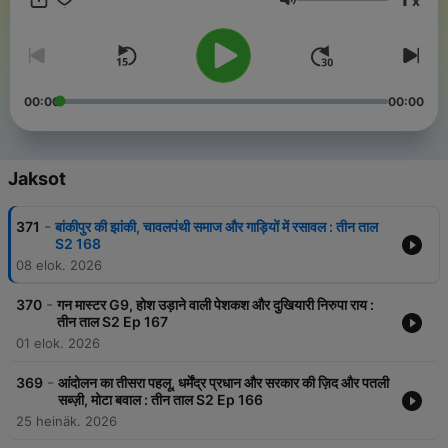
x
Äänenvoimakkuus
इस पॉडकास्ट के नायक और खलनायक हैं,तीन तिलंगे- कमलेश किशोर सिंह, आसिफ
खान और कुलदीप मिश्र. ये तीनों लोग हफ़्ते की घटनाओं पर अतरंगी अंदाज़ में बातें करते
हैं, ठहाकों के साथ और अपने अपने biases के साथ. ये पॉडकास्ट सबके लिए नहीं है.
जो घर फूंके आपना, सो चले हमारे साथ. यानी वही लोग सुनें जिनका आहत होने का
पैरामीटर ज़रा ऊंचा हो. हर शनिवार, आज तक रेडियो पर. जय हो.
00:00
00:00
Jaksot
-
371
बांकीपुर की झांकी, चावलपंथी समाज और गाड़ियों में रसावल : तीन ताल
S2 168
08 elok. 2026
-
370
गन मास्टर G9, होश उड़ाने वाली पेशकश और दुखियारी निरुपा राय :
तीन ताल S2 Ep 167
01 elok. 2026
-
369
आंदोलन का तीसरा पहलू, धर्मेंद्र प्रधान और सरकार की ज़िद और पतली
सब्ज़ी, मोटा बवाल : तीन ताल S2 Ep 166
25 heinäk. 2026