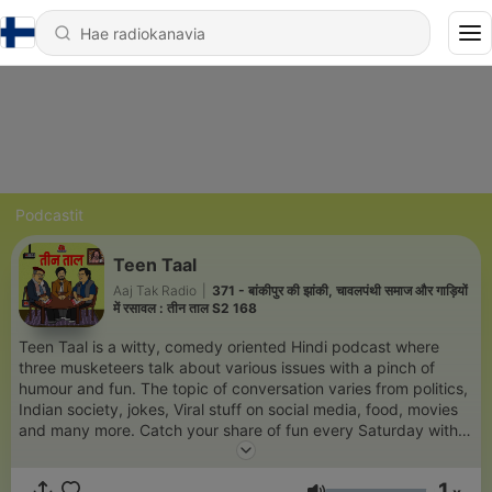
Podcastit
Teen Taal
Aaj Tak Radio
|
371 - बांकीपुर की झांकी, चावलपंथी समाज और गाड़ियों
में रसावल : तीन ताल S2 168
Teen Taal is a witty, comedy oriented Hindi podcast where
three musketeers talk about various issues with a pinch of
humour and fun. The topic of conversation varies from politics,
Indian society, jokes, Viral stuff on social media, food, movies
and many more. Catch your share of fun every Saturday with
Kamlesh Kishore Singh, Kuldeep Mishra & Asif Khan.
1