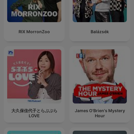
RIX MorronZoo
Balázsék
大久保佳代子とらぶぶら
James O'Brien's Mystery
LOVE
Hour