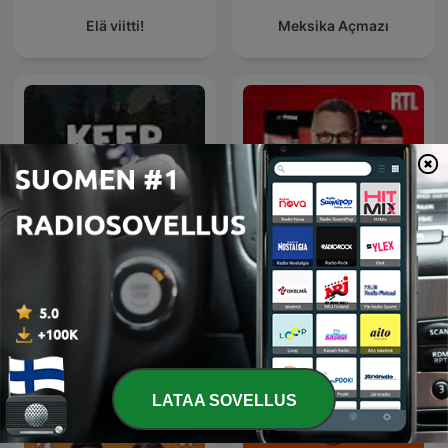
Elä viitti!
Meksika Açmazı
Keep Canada Weird
Les Grosses Têtes
LATAA SOVELLUS