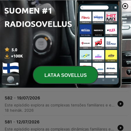
tom do seu programa de comédia histórica da
BBC.
Jaksot
-
584
02/08/2026
Este episódio explora uma série de dramas interpessoais e mudanças comunitárias, centrando-se no impacto emocional da separação entre Harrison e Fallon, e as repercussões de outros términos, como o de Harrison e Pete. Através de diálogos intensos, abordamos desde traumas familiares profundos até tensões geradas por comportamentos difíceis na vila. A narrativa também acompanha transformações profissionais e rotinas domésticas, incluindo a renúncia de um chef e as preocupações com eventos comunitários. O episódio encerra com uma transição para o podcast 'You're Dead to Me', apresentando os temas da nova série de comédia histórica.
01 elok. 2026
-
583
26/07/2026
LATAA SOVELLUS
O episódio aborda planos de carreira e novos projetos comunitários, incluindo a gestão de um celeiro renovado por Elizabeth e os preparativos para o festival local. Entre discussões sobre taxas de entrada e fofocas da vila, temas familiares profundos emergem, revelando segredos sobre relacionamentos e possíveis desvios financeiros. A tensão escala com revelações sobre a negligência de Clive em relação ao pai idoso e conflitos gerados por mágoas do passado. O episódio encerra com reflexões sobre conexões profissionais e uma transição para casos paranormais.
25 heinäk. 2026
-
582
19/07/2026
Este episódio explora as complexas tensões familiares e emocionais em torno da revelação da gravidez de Kirsty. Entre discussões sobre o futuro da fazenda, o impacto de perdas gestacionais passadas e confrontos sobre segredos do passado, como o incidente de um berço escondido, a narrativa transita entre momentos de vulnerabilidade e reconciliação. A trama também aborda as dificuldades de lidar com traumas antigos e a busca por esperança, intercalando conversas cotidianas com investigações locais, como o ataque de cães na fazenda.
18 heinäk. 2026
-
581
12/07/2026
Este episódio explora as complexas dinâmicas familiares e comunitárias em torno da vida rural, desde o retorno inesperado de Chris à casa de sua família até as tensões sobre a partilha de bens da fazenda. Entre preparativos para o Borchester Show e competições de ferraria, os personagens enfrentam conflitos legais, disputas de herança e o peso de segredos do passado. A narrativa percorre desde momentos de nostalgia e descobertas no jardim até confrontos dramáticos envolvendo dívidas e chantagens. O episódio também destaca a importância da comunidade e os desafios de manter o legado da fazenda diante de pressões financeiras e mudanças geracionais.