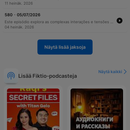
11 heinäk. 2026
-
580
05/07/2026
Este episódio explora as complexas interações e tensões entre os personagens de The Archers, abrangendo desde conflitos profissionais na recepção e novos projetos de cosméticos na Bridge Farm até crises de gestão na Home Farm após a saída de Adam. As tramas envolvem discussões sobre responsabilidades familiares, o uso de tecnologia para bebês e os impactos da seca em eventos rurais. Além dos dramas cotidianos e confrontos emocionais sobre o futuro e a responsabilidade, o episódio aborda preparativos para eventos sociais, como despedidas de solteira, e momentos de reflexão sobre a evolução dos relacionamentos e o peso das decisões de gestão no campo.
04 heinäk. 2026
Näytä lisää jaksoja
Näytä kaikki
Lisää Fiktio-podcasteja