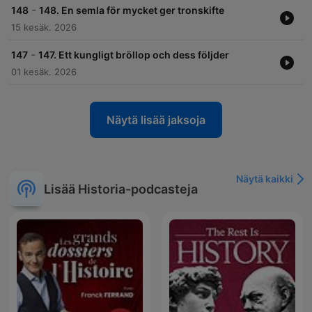
-
148
148. En semla för mycket ger tronskifte
15 kesäk. 2026
-
147
147. Ett kungligt bröllop och dess följder
01 kesäk. 2026
Näytä lisää jaksoja
Näytä kaikki
Lisää Historia-podcasteja