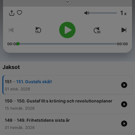
1
x
Äänenvoimakkuus
00:00
00:00
Jaksot
-
151
151. Gustafs skål!
01 elok. 2026
-
150
150. Gustaf III:s kröning och revolutionsplaner
15 heinäk. 2026
-
149
149. Frihetstidens sista år
01 heinäk. 2026