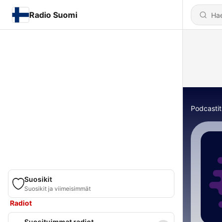
Radio Suomi
Podcastit
Suosikit
Suosikit ja viimeisimmät
Radiot
Suosituimmat radiot