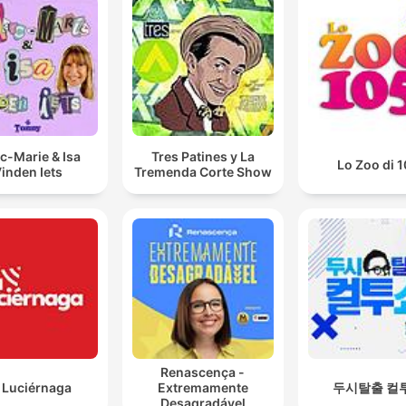
c-Marie & Isa
Tres Patines y La
Lo Zoo di 
inden Iets
Tremenda Corte Show
Renascença -
 Luciérnaga
Extremamente
두시탈출 컬
Desagradável