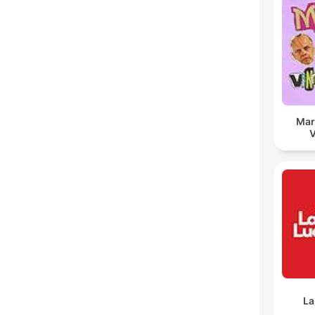
Mar
V
La