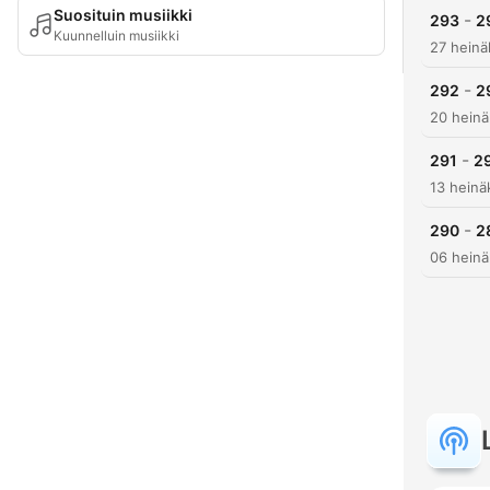
Suosituin musiikki
-
293
2
Kuunnelluin musiikki
27 heinä
-
292
2
20 heinä
-
291
29
13 heinä
-
290
2
06 heinä