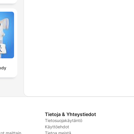
ndy
Tietoja & Yhteystiedot
Tietosuojakäytäntö
Käyttöehdot
ot maittain
Tietoa meistä