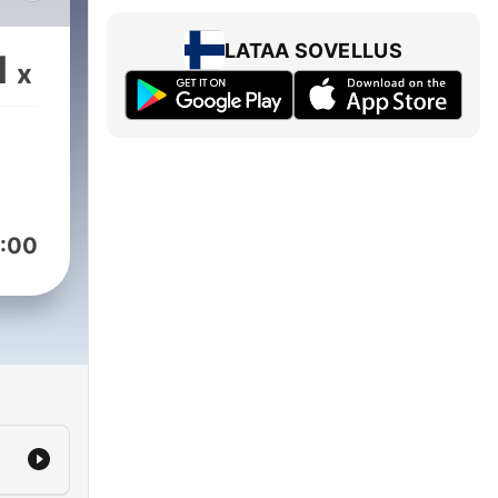
LATAA SOVELLUS
1
x
ng
uus
:00