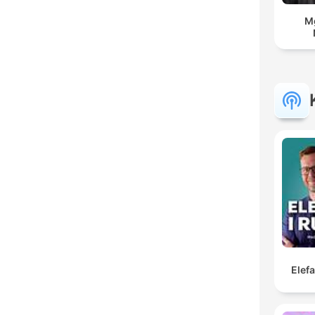
Mg
Elef