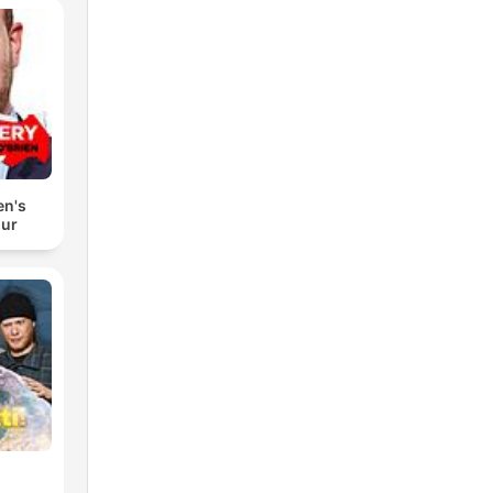
en's
our