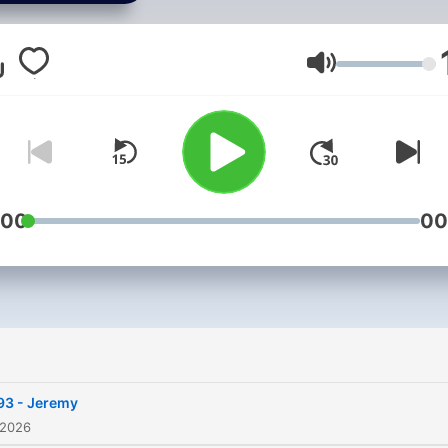
Ford and guests discuss
songs with terrible,
misunderstood or confusi
Äänenvoimakk
lyrics.
:00
00
93 - Jeremy
 2026