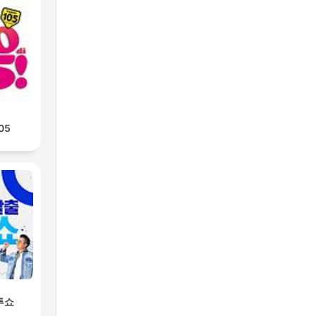
105
투쇼