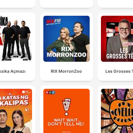
sika Açmazı
RIX MorronZoo
Les Grosses 