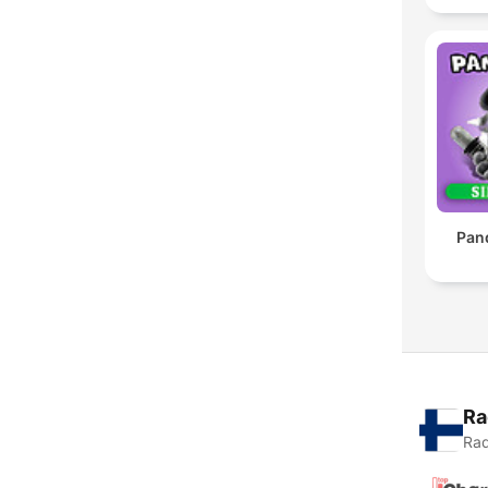
Pan
Ra
Rad