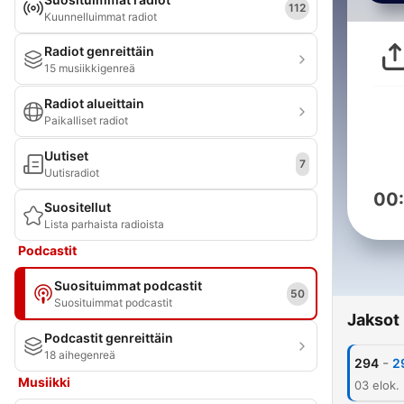
112
Kuunnelluimmat radiot
Radiot genreittäin
15 musiikkigenreä
Radiot alueittain
Paikalliset radiot
Uutiset
7
Uutisradiot
00
Suositellut
Lista parhaista radioista
Podcastit
Suosituimmat podcastit
50
Suosituimmat podcastit
Jaksot
Podcastit genreittäin
18 aihegenreä
-
294
2
Musiikki
03 elok.