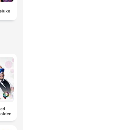
eluxe
med
Golden