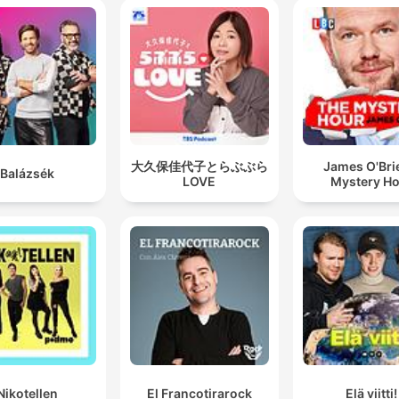
大久保佳代子とらぶぶら
James O'Bri
Balázsék
LOVE
Mystery H
Nikotellen
El Francotirarock
Elä viitti!