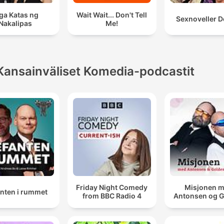
a Katas ng
Wait Wait... Don't Tell
Sexnoveller D
Nakalipas
Me!
Kansainväliset Komedia-podcastit
Friday Night Comedy
Misjonen 
anten i rummet
from BBC Radio 4
Antonsen og 