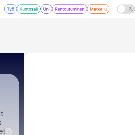
Työ
Kuntosali
Uni
Rentoutuminen
Matkailu
ut
s
eth