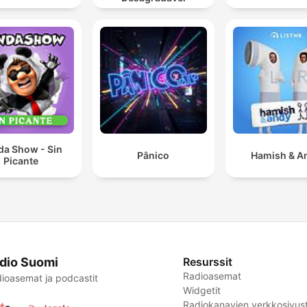
da Show - Sin
Pânico
Hamish & A
Picante
dio Suomi
Resurssit
Radioasemat
ioasemat ja podcastit
Widgetit
Radiokanavien verkkosivust