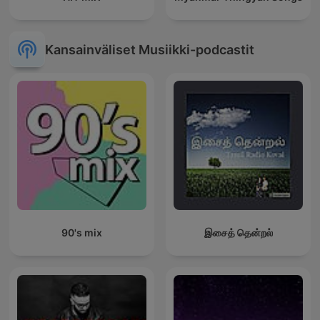
Kansainväliset Musiikki-podcastit
90's mix
இசைத் தென்றல்