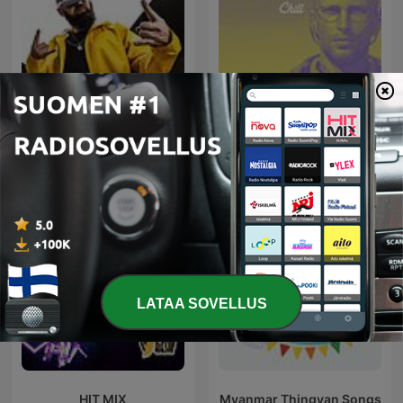
DJ SHNAPS
C H I L L
LATAA SOVELLUS
HIT MIX
Myanmar Thingyan Songs