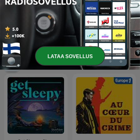
Yeni Radyo Tiyatrosu
ألف ليلة وليلة
LATAA SOVELLUS
Kansainväliset Fiktio-podcastit