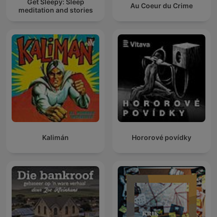
Get Sleepy: Sleep
Au Coeur du Crime
meditation and stories
Kalimán
Hororové povídky