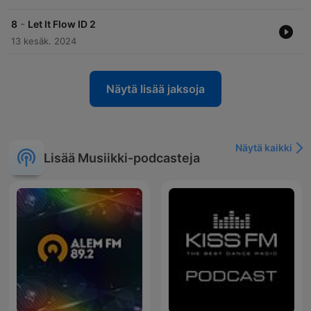
-
8
Let It Flow ID 2
13 kesäk. 2024
Näytä lisää jaksoja
Näytä kaikki
Lisää Musiikki-podcasteja