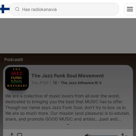
Podcastit
The Jazz Funk Soul Movement
The JFSM
|
12 - The Jazz Influence ID 5
We are a collective of music lovers from all over the world,
dedicated to bringing you the best that MUSIC has to offer.
Though our name says Jazz Funk Soul, don't try to box us in.
We are so much more. Our mission (and pleasure) is to edutain,
share, and promote GOOD MUSIC and artists....past and
present.
1