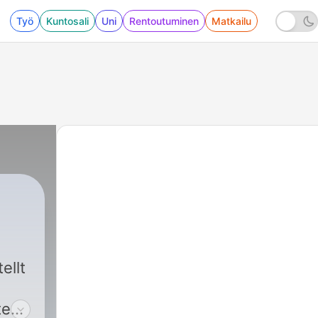
Työ
Kuntosali
Uni
Rentoutuminen
Matkailu
ellt
ten