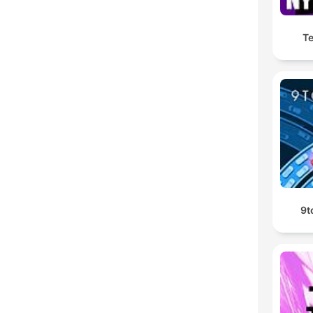
Te
9t