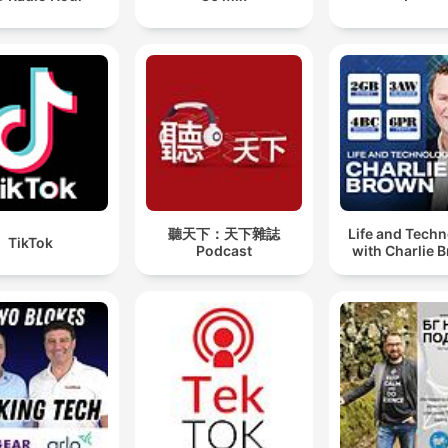
聽天下：天下雜誌
Life and Tech
TikTok
Podcast
with Charlie 