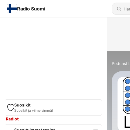
Radio Suomi
Podcastit
Suosikit
Suosikit ja viimeisimmät
Radiot
Suosituimmat radiot