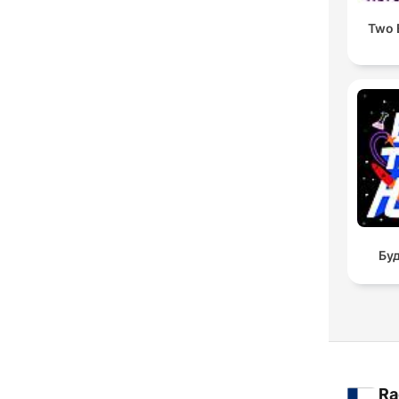
Two 
Буд
Ra