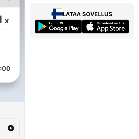
zene
LATAA SOVELLUS
1
x
uus
:00