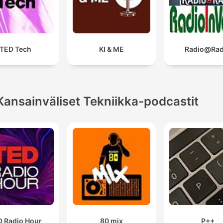
TED Tech
KI & ME
Radio@Rad
Kansainväliset Tekniikka-podcastit
D Radio Hour
80 mix
P++