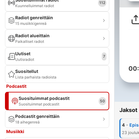
112
Kuunnelluimmat radiot
Radiot genreittäin
15 musiikkigenreä
Radiot alueittain
Paikalliset radiot
Uutiset
7
Uutisradiot
00
Suositellut
Lista parhaista radioista
Podcastit
Suosituimmat podcastit
50
Suosituimmat podcastit
Jaksot
Podcastit genreittäin
18 aihegenreä
-
4
Epis
Musiikki
23 joulu