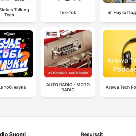
Blokes Talking
Tek-Tok
БГ Наука По
Tech
AUTO RADIO - MOTO
е тобі наука
Arewa Tech P
RADIO
dio Suomi
Resurssit