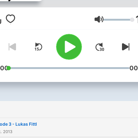
der österreichischen IT-S
vor und plaudert mit ihnen
über Business, Technolgie,
Äänenvoimakk
Menschen und Trivia.
:00
00
ode 3 - Lukas Fittl
k. 2013