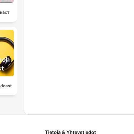
дкаст
odcast
Tietoja & Yhteystiedot