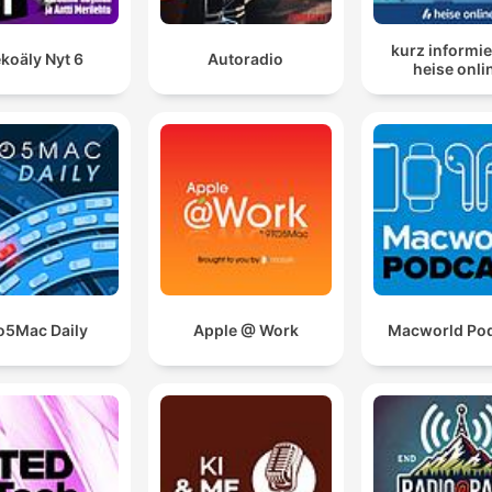
kurz informie
koäly Nyt 6
Autoradio
heise onli
o5Mac Daily
Apple @ Work
Macworld Po