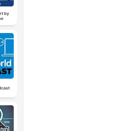
rt by
ne
dcast