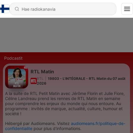
Podcastit
RTL Matin
RTL
|
19803 - L'INTÉGRALE - RTL Matin du 07 août
2026
A la suite de RTL Petit Matin avec Jérôme Florin et Julie Fiore,
Céline Landreau prend les rennes de RTL Matin en semaine
pour comprendre les enjeux du monde qui nous entoure. Au
programme : invités de marque, actualité, culture, humour et
société !
Hébergé par Audiomeans. Visitez
audiomeans.fr/politique-de-
confidentialite
pour plus d'informations.