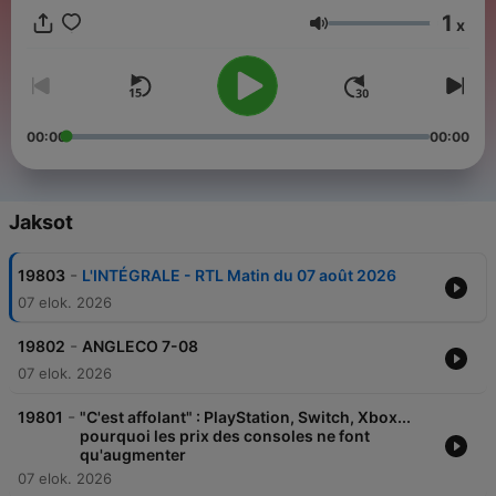
1
x
Äänenvoimakkuus
00:00
00:00
Jaksot
-
19803
L'INTÉGRALE - RTL Matin du 07 août 2026
07 elok. 2026
-
19802
ANGLECO 7-08
07 elok. 2026
-
19801
"C'est affolant" : PlayStation, Switch, Xbox...
pourquoi les prix des consoles ne font
qu'augmenter
07 elok. 2026