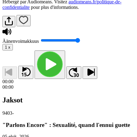
Hébergé par Audiomeans. Visitez
audiomeans.fr/politique-de-
confidentialite
pour plus d'informations.
Äänenvoimakkuus
1
x
00:00
00:00
Jaksot
9403
-
"Parlons Encore" : Sexualité, quand l'ennui guette
05 elok. 2026