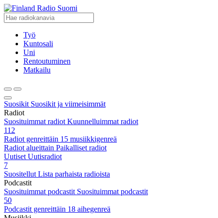
Radio Suomi
Työ
Kuntosali
Uni
Rentoutuminen
Matkailu
Suosikit
Suosikit ja viimeisimmät
Radiot
Suosituimmat radiot
Kuunnelluimmat radiot
112
Radiot genreittäin
15 musiikkigenreä
Radiot alueittain
Paikalliset radiot
Uutiset
Uutisradiot
7
Suositellut
Lista parhaista radioista
Podcastit
Suosituimmat podcastit
Suosituimmat podcastit
50
Podcastit genreittäin
18 aihegenreä
Musiikki