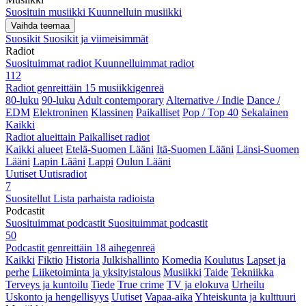
Suosituin musiikki
Kuunnelluin musiikki
Vaihda teemaa
Suosikit
Suosikit ja viimeisimmät
Radiot
Suosituimmat radiot
Kuunnelluimmat radiot
112
Radiot genreittäin
15 musiikkigenreä
80-luku
90-luku
Adult contemporary
Alternative / Indie
Dance /
EDM
Elektroninen
Klassinen
Paikalliset
Pop / Top 40
Sekalainen
Kaikki
Radiot alueittain
Paikalliset radiot
Kaikki alueet
Etelä-Suomen Lääni
Itä-Suomen Lääni
Länsi-Suomen
Lääni
Lapin Lääni
Lappi
Oulun Lääni
Uutiset
Uutisradiot
7
Suositellut
Lista parhaista radioista
Podcastit
Suosituimmat podcastit
Suosituimmat podcastit
50
Podcastit genreittäin
18 aihegenreä
Kaikki
Fiktio
Historia
Julkishallinto
Komedia
Koulutus
Lapset ja
perhe
Liiketoiminta ja yksityistalous
Musiikki
Taide
Tekniikka
Terveys ja kuntoilu
Tiede
True crime
TV ja elokuva
Urheilu
Uskonto ja hengellisyys
Uutiset
Vapaa-aika
Yhteiskunta ja kulttuuri