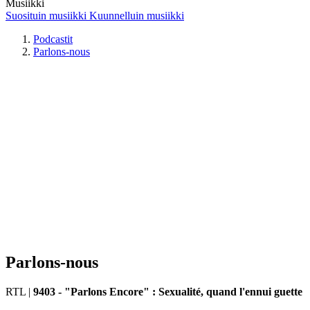
Musiikki
Suosituin musiikki
Kuunnelluin musiikki
Podcastit
Parlons-nous
Parlons-nous
RTL
|
9403 - "Parlons Encore" : Sexualité, quand l'ennui guette