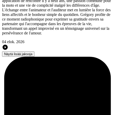
application de rencontre il y a neuf ans, une passion commune pour
la moto et une vie de complicité malgré les différences d'âge.
L'échange entre l'animateur et l'auditeur met en lumière la force des
liens affectifs et le bonheur simple du quotidien. Grégory profite de
ce moment radiophonique pour exprimer sa gratitude envers sa
partenaire qui l'accompagne dans les épreuves de la vie,
transformant un appel improvisé en un témoignage universel sur la
persévérance de l'amour.
04 elok. 2026
Näytä lisää jaksoja