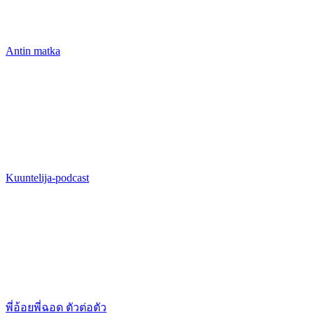
Antin matka
Kuuntelija-podcast
พี่อ้อยพี่ฉอด ตัวต่อตัว