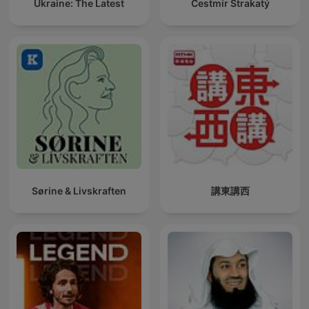
Ukraine: The Latest
Čestmír Strakatý
Sørine & Livskraften
講東講西