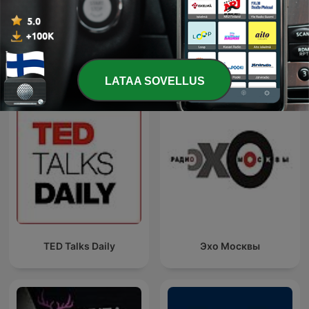
The Best of Coast to Coast
Terror en blanco
AM
LATAA SOVELLUS
TED Talks Daily
Эхо Москвы