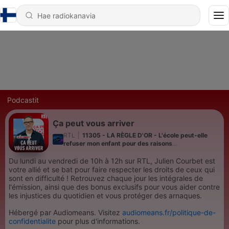
Podcastit
Ça peut vous arriver
RTL
|
11305 - LA RÈGLE D'OR - L'école peut-elle
refuser mon enfant pour des raisons
administratives ?
Du lundi au vendredi de 10h à 12h sur RTL, Julien Courbet est
votre allié et se bat pour faire respecter les droits de ceux qui
sont en difficulté ! Retrouvez chaque jour les intégrales de
l'émission, ainsi que des bonus exclusifs pour vous aider contre
les injustices du quotidien et vous protéger des arnaques.
Hébergé par Audiomeans. Visitez
audiomeans.fr/politique-de-
confidentialite
pour plus d'informations.