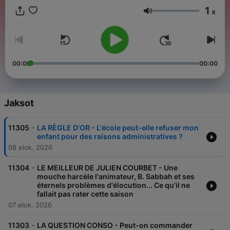
1
x
Äänenvoimakkuus
00:00
00:00
Jaksot
-
11305
LA RÈGLE D'OR - L'école peut-elle refuser mon
enfant pour des raisons administratives ?
08 elok. 2026
-
11304
LE MEILLEUR DE JULIEN COURBET - Une
mouche harcèle l'animateur, B. Sabbah et ses
éternels problèmes d'élocution... Ce qu'il ne
fallait pas rater cette saison
07 elok. 2026
-
11303
LA QUESTION CONSO - Peut-on commander